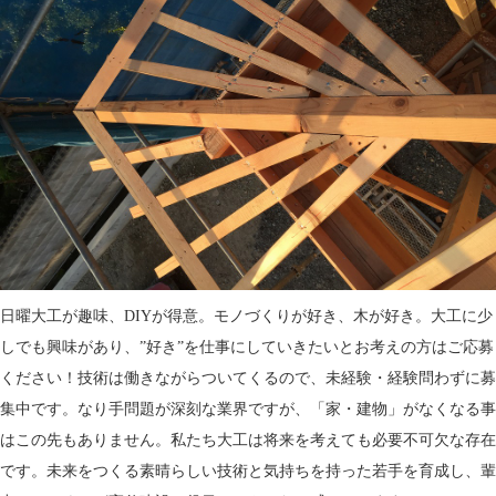
日曜大工が趣味、DIYが得意。モノづくりが好き、木が好き。大工に少
しでも興味があり、”好き”を仕事にしていきたいとお考えの方はご応募
ください！技術は働きながらついてくるので、未経験・経験問わずに募
集中です。なり手問題が深刻な業界ですが、「家・建物」がなくなる事
はこの先もありません。私たち大工は将来を考えても必要不可欠な存在
です。未来をつくる素晴らしい技術と気持ちを持った若手を育成し、輩