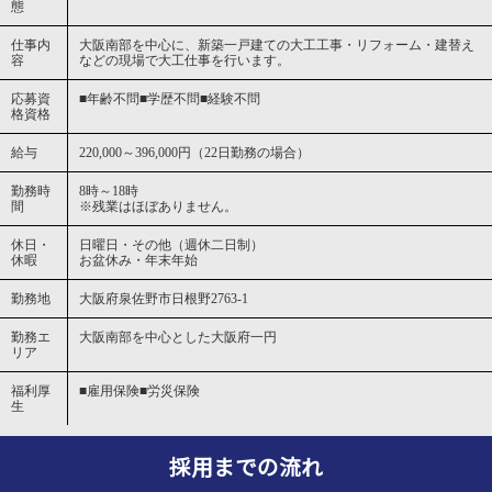
態
仕事内
大阪南部を中心に、新築一戸建ての大工工事・リフォーム・建替え
容
などの現場で大工仕事を行います。
応募資
■年齢不問■学歴不問■経験不問
格資格
給与
220,000～396,000円（22日勤務の場合）
勤務時
8時～18時
間
※残業はほぼありません。
休日・
日曜日・その他（週休二日制）
休暇
お盆休み・年末年始
勤務地
大阪府泉佐野市日根野2763-1
勤務エ
大阪南部を中心とした大阪府一円
リア
福利厚
■雇用保険■労災保険
生
採用までの流れ