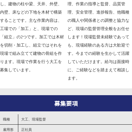
し、建物の柱や梁、天井、外壁、
理、作業の指導と監督、品質管
内壁、床などの下地を木材で構築
理、安全管理、進捗報告、他職種
することです。主な作業内容は、
の職人や関係者との調整と協力な
工場での「加工」と、現場での
ど、現場の監督管理全般をお任せ
「組立」の2つです。加工では木材
します！現場監督未経験であって
を切削・加工し、組立ではそれを
も、現場経験のある方は大歓迎で
現場で組み立てて建物の骨組を作
す。今までの経験を生かして活躍
ります。現場で作業を行う大工を
していただけます。給与は面接時
募集しています。
に、ご経験などを踏まえて相談し
ます。
募集要項
職種
大工、現場監督
雇用形
正社員